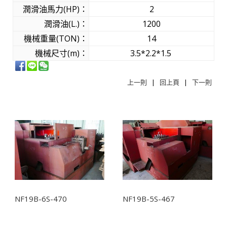
潤滑油馬力(HP)：
2
潤滑油(L.)：
1200
機械重量(TON)：
14
機械尺寸(m)：
3.5*2.2*1.5
上一則
|
回上頁
|
下一則
相關商品
NF19B-6S-470
NF19B-5S-467