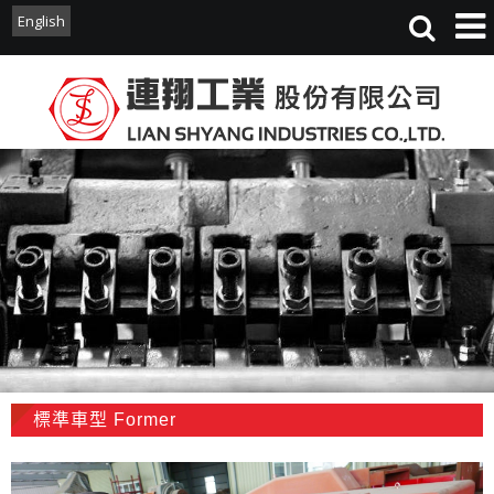
English
English
標準車型 Former