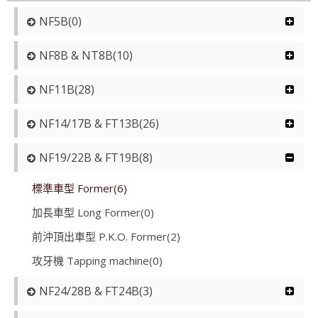
NF5B(0)
NF8B & NT8B(10)
NF11B(28)
NF14/17B & FT13B(26)
NF19/22B & FT19B(8)
標準車型 Former(6)
加長車型 Long Former(0)
前沖頂出車型 P.K.O. Former(2)
攻牙機 Tapping machine(0)
NF24/28B & FT24B(3)