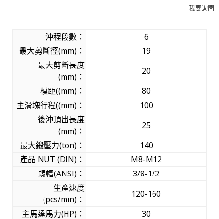
我要詢問
沖程段數：
6
最大剪斷徑(mm)：
19
最大剪斷長度
20
(mm)：
模距((mm)：
80
主滑塊行程((mm)：
100
後沖頂出長度
25
(mm)：
最大鍛壓力(ton)：
140
產品 NUT (DIN)：
M8-M12
螺帽(ANSI)：
3/8-1/2
生產速度
120-160
(pcs/min)：
主馬達馬力(HP)：
30