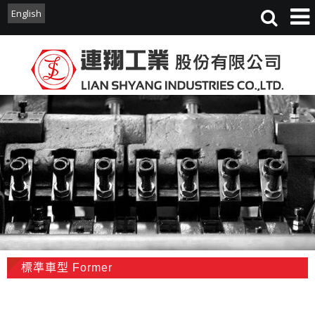
English
English
標準車型 Former