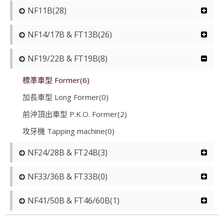
NF11B(28)
NF14/17B & FT13B(26)
NF19/22B & FT19B(8)
標準車型 Former(6)
加長車型 Long Former(0)
前沖頂出車型 P.K.O. Former(2)
攻牙機 Tapping machine(0)
NF24/28B & FT24B(3)
NF33/36B & FT33B(0)
NF41/50B & FT46/60B(1)