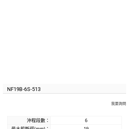
NF19B-6S-513
我要詢問
沖程段數：
6
最大剪斷徑(mm)：
19