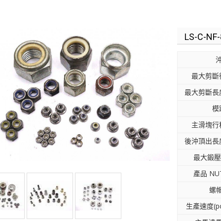
LS-C-NF-
最大剪斷徑
最大剪斷長度
模
主滑塊行程
後沖頂出長度
最大鍛壓力
產品 NUT
螺帽
生產速度(pc