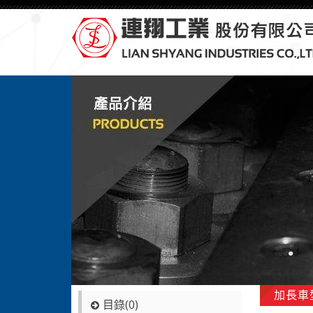
加長車
目錄(0)