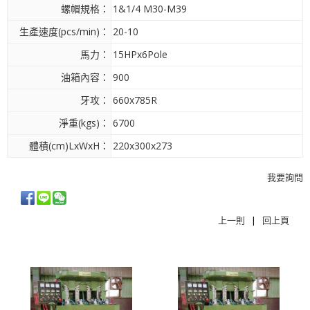
螺帽規格：
1&1/4 M30-M39
生產速度(pcs/min)：
20-10
馬力：
15HPx6Pole
油箱內容：
900
牙攻：
660x785R
淨重(kgs)：
6700
體積(cm)LxWxH：
220x300x273
我要詢問
上一則
|
回上頁
相關商品