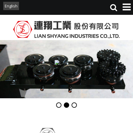
English
English
經營理念
ABOUT