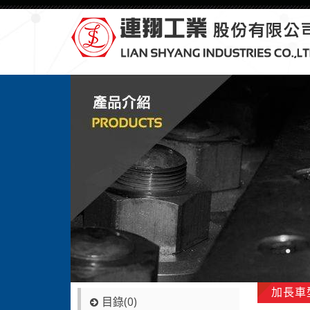
加長車
目錄(0)