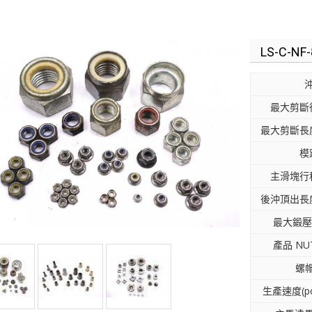
LS-C-NF-
最大剪斷徑
最大剪斷長度
模
主滑塊行程
後沖頂出長度
最大鍛壓力
產品 NUT
螺帽
生產速度(pc