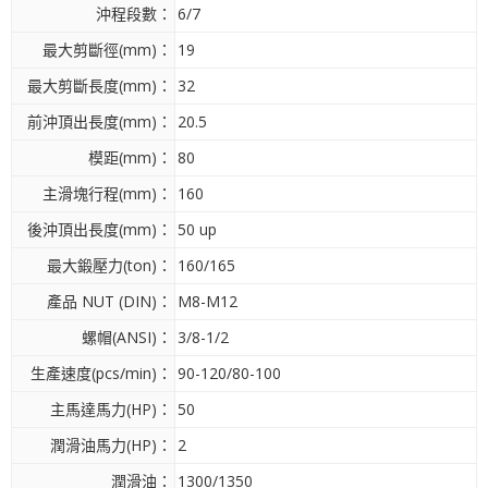
沖程段數：
6/7
最大剪斷徑(mm)：
19
最大剪斷長度(mm)：
32
前沖頂出長度(mm)：
20.5
模距(mm)：
80
主滑塊行程(mm)：
160
後沖頂出長度(mm)：
50 up
最大鍛壓力(ton)：
160/165
產品 NUT (DIN)：
M8-M12
螺帽(ANSI)：
3/8-1/2
生產速度(pcs/min)：
90-120/80-100
主馬達馬力(HP)：
50
潤滑油馬力(HP)：
2
潤滑油：
1300/1350