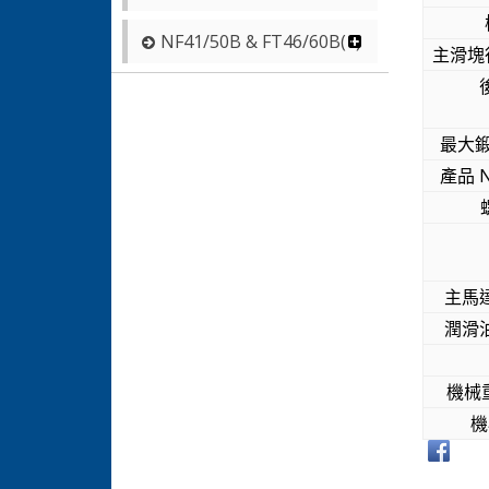
NF41/50B & FT46/60B(1)
主滑塊行
最大鍛
產品 N
主馬達
潤滑油
機械重
機