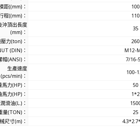
模距((mm)：
100
程((mm)：
110
後沖頂出長度
35
(mm)：
壓力(ton)：
260
UT (DIN)：
M12-
螺帽(ANSI)：
7/16-
生產速度
100-1
(pcs/min)：
馬力(HP)：
50
馬力(HP)：
1*2
潤滑油(L.)：
150
量(TON)：
25
械尺寸(m)：
4.3*2.7