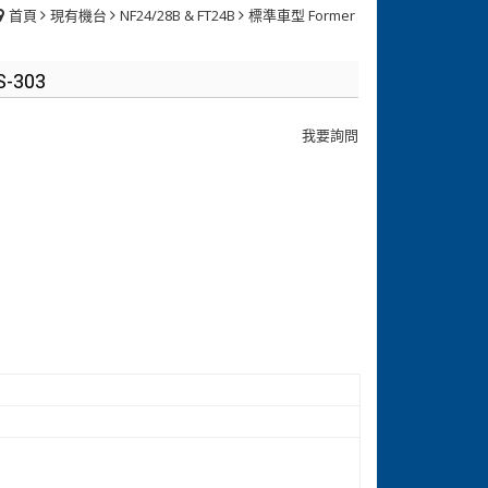
首頁
現有機台
NF24/28B & FT24B
標準車型 Former
S-303
我要詢問