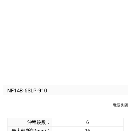
NF14B-6SLP-910
我要詢問
沖程段數：
6
最大剪斷徑(mm)：
16