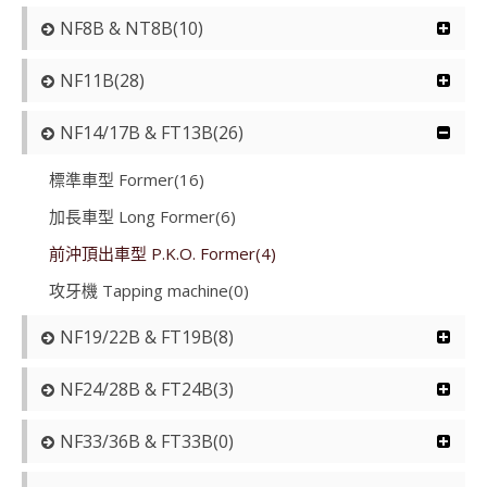
NF8B & NT8B(10)
NF11B(28)
NF14/17B & FT13B(26)
標準車型 Former(16)
加長車型 Long Former(6)
前沖頂出車型 P.K.O. Former(4)
攻牙機 Tapping machine(0)
NF19/22B & FT19B(8)
NF24/28B & FT24B(3)
NF33/36B & FT33B(0)