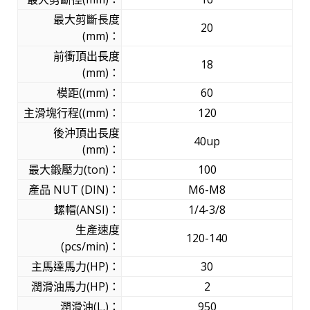
最大剪斷長度
20
(mm)：
前衝頂出長度
18
(mm)：
模距((mm)：
60
主滑塊行程((mm)：
120
後沖頂出長度
40up
(mm)：
最大鍛壓力(ton)：
100
產品 NUT (DIN)：
M6-M8
螺帽(ANSI)：
1/4-3/8
生產速度
120-140
(pcs/min)：
主馬達馬力(HP)：
30
潤滑油馬力(HP)：
2
潤滑油(L.)：
950