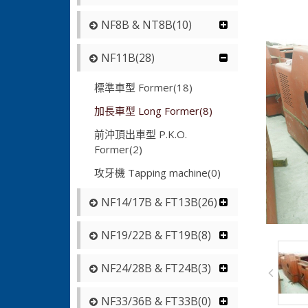
NF8B & NT8B(10)
NF11B(28)
標準車型 Former(18)
加長車型 Long Former(8)
前沖頂出車型 P.K.O.
Former(2)
攻牙機 Tapping machine(0)
NF14/17B & FT13B(26)
NF19/22B & FT19B(8)
NF24/28B & FT24B(3)
NF33/36B & FT33B(0)