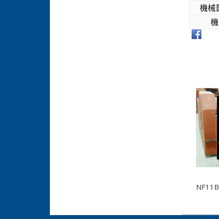
機械重
機
相關
NF11B