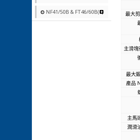
NF41/50B & FT46/60B(1)
最大剪
主滑塊行
最大鍛
產品 N
主馬達
潤滑油