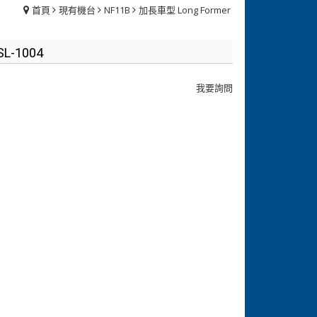
首頁
現有機台
NF11B
加長車型 Long Former
SL-1004
我要詢問