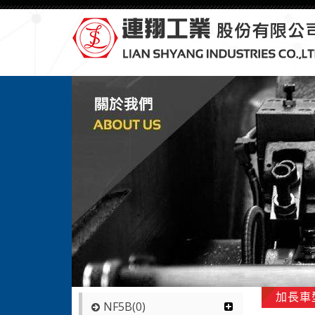
加長車型 
NF5B(0)