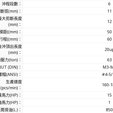
沖程段數：
6
斷徑(mm)：
11
最大剪斷長度
12
(mm)：
模距((mm)：
50
程((mm)：
60
後沖頂出長度
20u
(mm)：
壓力(ton)：
63
UT (DIN)：
M3-
螺帽(ANSI)：
#4-5/
生產速度
160-1
(pcs/min)：
馬力(HP)：
15
馬力(HP)：
1
潤滑油(L.)：
850