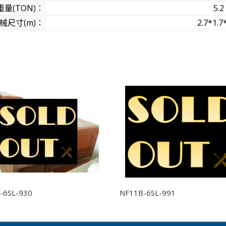
量(TON)：
5.2
械尺寸(m)：
2.7*1.7
商品
-6SL-930
NF11B-6SL-991