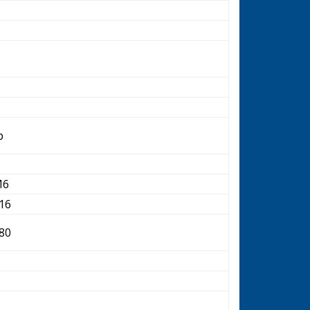
p
M6
16
80