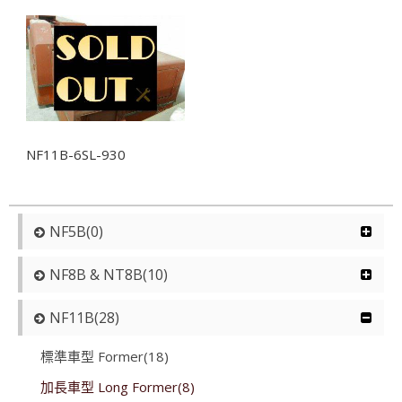
NF11B-6SL-930
NF5B(0)
NF8B & NT8B(10)
NF11B(28)
標準車型 Former(18)
加長車型 Long Former(8)