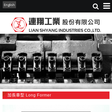
English
English
加長車型 Long Former