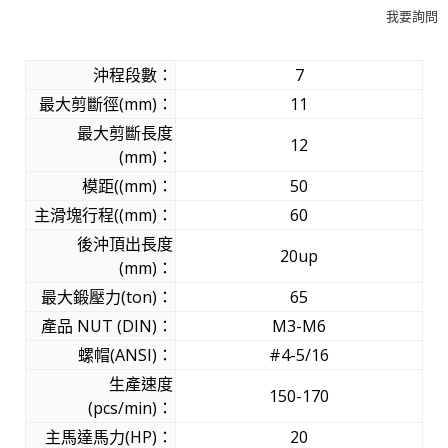
我要詢問
沖程段數：
7
最大剪斷徑(mm)：
11
最大剪斷長度
12
(mm)：
模距((mm)：
50
主滑塊行程((mm)：
60
後沖頂出長度
20up
(mm)：
最大鍛壓力(ton)：
65
產品 NUT (DIN)：
M3-M6
螺帽(ANSI)：
#4-5/16
生產速度
150-170
(pcs/min)：
主馬達馬力(HP)：
20