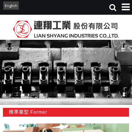
English
English
標準車型 Former