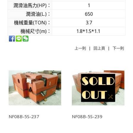
潤滑油馬力(HP)：
1
潤滑油(L.)：
650
機械重量(TON)：
3.7
機械尺寸(m)：
1.8*1.5*1.1
上一則
|
回上頁
|
下一則
相關商品
NF08B-5S-237
NF08B-5S-239