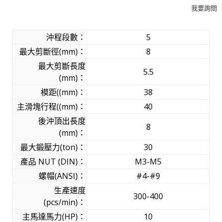
我要詢問
沖程段數：
5
最大剪斷徑(mm)：
8
最大剪斷長度
5.5
(mm)：
模距((mm)：
38
主滑塊行程((mm)：
40
後沖頂出長度
8
(mm)：
最大鍛壓力(ton)：
30
產品 NUT (DIN)：
M3-M5
螺帽(ANSI)：
#4-#9
生產速度
300-400
(pcs/min)：
主馬達馬力(HP)：
10