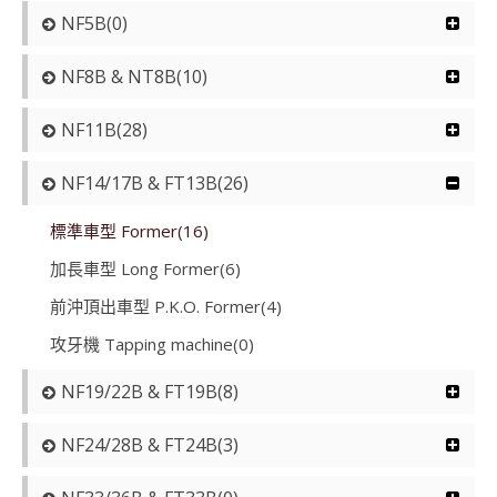
NF5B(0)
NF8B & NT8B(10)
NF11B(28)
NF14/17B & FT13B(26)
標準車型 Former(16)
加長車型 Long Former(6)
前沖頂出車型 P.K.O. Former(4)
攻牙機 Tapping machine(0)
NF19/22B & FT19B(8)
NF24/28B & FT24B(3)