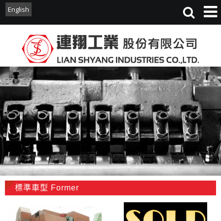
English
English
標準車型 Former