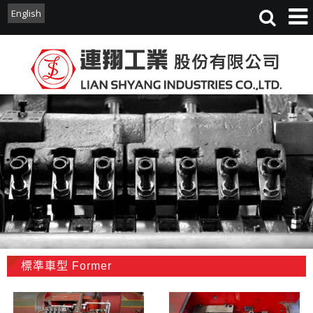
English
English
標準車型 Former